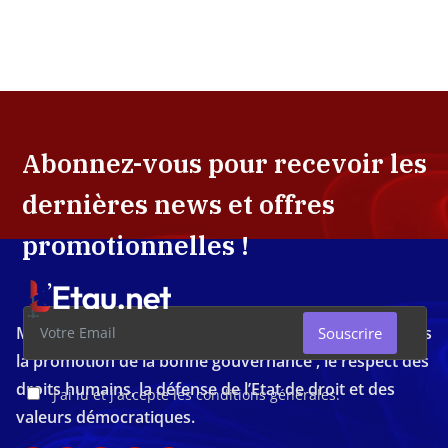
Abonnez-vous pour recevoir les
dernières news et offres
promotionnelles !
Média d'investigation ivoirien résolument engagé dans
Souscrire
la promotion de la bonne gouvernance , le respect des
droits humains, la défense de l’Etat de droit et des
J'ai lu et j'accepte les conditions générales.
valeurs démocratiques.