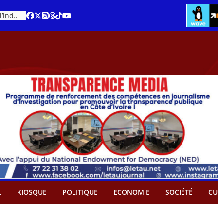
Cacao – Prix minimum garanti : Des producteurs demande son abandon
An 66 de la Côte d’Ivoire : Célébration de l’indépendance ou cérémonie d’hommage à Ouattara ?
L
KIOSQUE
POLITIQUE
ECONOMIE
SOCIÉTÉ
CU