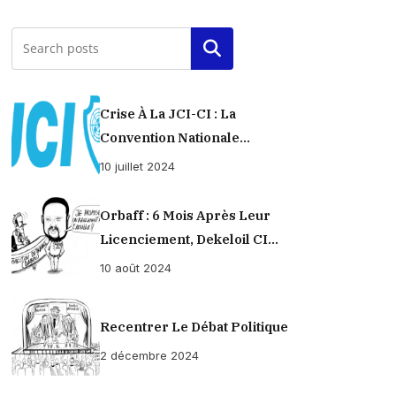
Rechercher
Crise À La JCI-CI : La
Convention Nationale
Provisoirement Suspendue
10 juillet 2024
Orbaff : 6 Mois Après Leur
Licenciement, Dekeloil CI
Propose À Ses Ex-Ouvriers Un
10 août 2024
Règlement À L’amiable !
Recentrer Le Débat Politique
2 décembre 2024