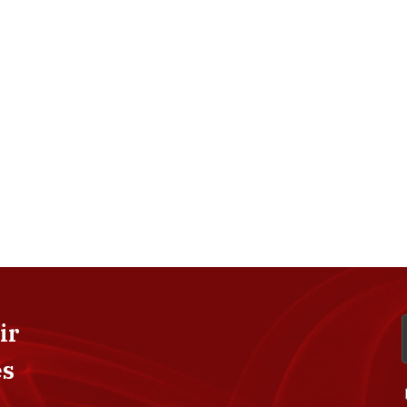
ir
es