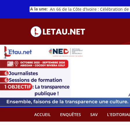
Passer
A la une:
au
contenu
ACCUEIL
ENQUÊTES
SAV
L’EDITORIA