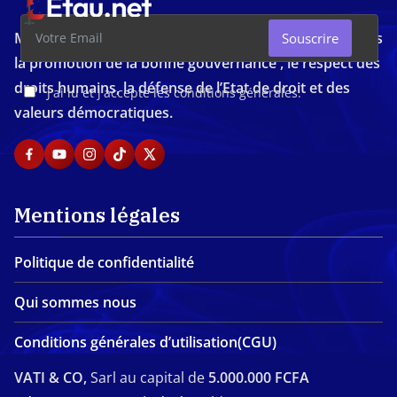
Média d'investigation ivoirien résolument engagé dans
Souscrire
la promotion de la bonne gouvernance , le respect des
droits humains, la défense de l’Etat de droit et des
J'ai lu et j'accepte les conditions générales.
valeurs démocratiques.
Mentions légales
Politique de confidentialité
Qui sommes nous
Conditions générales d’utilisation(CGU)
VATI & CO,
Sarl au capital de
5.000.000 FCFA