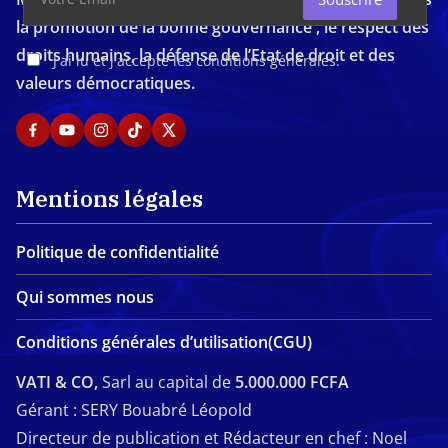
la promotion de la bonne gouvernance , le respect des
droits humains, la défense de l’Etat de droit et des
J'ai lu et j'accepte les conditions générales.
valeurs démocratiques.
Mentions légales
Politique de confidentialité
Qui sommes nous
Conditions générales d’utilisation(CGU)
VATI & CO,
Sarl au capital de
5.000.000 FCFA
Gérant : SERY Bouabré Léopold
Directeur de publication et Rédacteur en chef : Noel