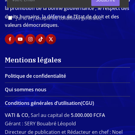
la promotion de la bonne gouvernance , le respect des
droits humains, la défense de l’Etat de droit et des
J'ai lu et j'accepte les conditions générales.
valeurs démocratiques.
Mentions légales
Politique de confidentialité
Qui sommes nous
Conditions générales d’utilisation(CGU)
VATI & CO,
Sarl au capital de
5.000.000 FCFA
Gérant : SERY Bouabré Léopold
Directeur de publication et Rédacteur en chef : Noel