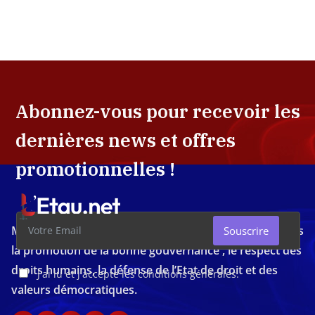
Abonnez-vous pour recevoir les
dernières news et offres
promotionnelles !
Média d'investigation ivoirien résolument engagé dans
Souscrire
la promotion de la bonne gouvernance , le respect des
droits humains, la défense de l’Etat de droit et des
J'ai lu et j'accepte les conditions générales.
valeurs démocratiques.