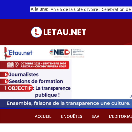
Passer
A la une:
au
contenu
ACCUEIL
ENQUÊTES
SAV
L’EDITORIA