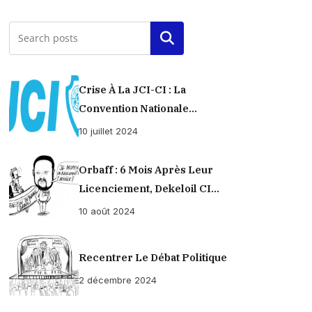
Rechercher
Crise À La JCI-CI : La
Convention Nationale
Provisoirement Suspendue
10 juillet 2024
Orbaff : 6 Mois Après Leur
Licenciement, Dekeloil CI
Propose À Ses Ex-Ouvriers Un
10 août 2024
Règlement À L’amiable !
Recentrer Le Débat Politique
2 décembre 2024