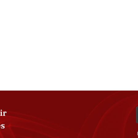
ir
es