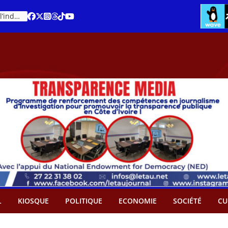
Cacao – Prix minimum garanti : Des producteurs demande son abandon
An 66 de la Côte d’Ivoire : Célébration de l’indépendance ou cérémonie d’hommage à Ouattara ?
L
KIOSQUE
POLITIQUE
ECONOMIE
SOCIÉTÉ
CU