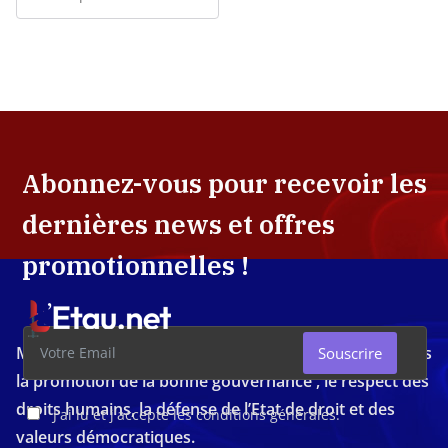
Abonnez-vous pour recevoir les
dernières news et offres
promotionnelles !
Média d'investigation ivoirien résolument engagé dans
Souscrire
la promotion de la bonne gouvernance , le respect des
droits humains, la défense de l’Etat de droit et des
J'ai lu et j'accepte les conditions générales.
valeurs démocratiques.