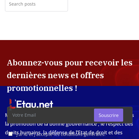
Abonnez-vous pour recevoir les
dernières news et offres
promotionnelles !
Média d'investigation ivoirien résolument engagé dans
Souscrire
la promotion de la bonne gouvernance , le respect des
droits humains, la défense de l’Etat de droit et des
J'ai lu et j'accepte les conditions générales.