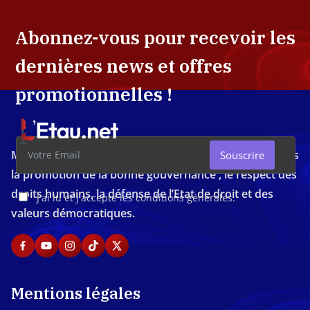
Abonnez-vous pour recevoir les
dernières news et offres
promotionnelles !
Média d'investigation ivoirien résolument engagé dans
Souscrire
la promotion de la bonne gouvernance , le respect des
droits humains, la défense de l’Etat de droit et des
J'ai lu et j'accepte les conditions générales.
valeurs démocratiques.
Mentions légales