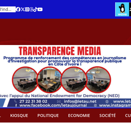
Cacao – Prix minimum garanti : Des producteurs demande son abandon
An 66 de la Côte d’Ivoire : Célébration de l’indépendance ou cérémonie d’hommage à Ouattara ?
L
KIOSQUE
POLITIQUE
ECONOMIE
SOCIÉTÉ
CU