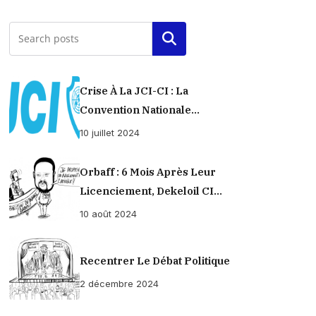
Rechercher
Crise À La JCI-CI : La
Convention Nationale
Provisoirement Suspendue
10 juillet 2024
Orbaff : 6 Mois Après Leur
Licenciement, Dekeloil CI
Propose À Ses Ex-Ouvriers Un
10 août 2024
Règlement À L’amiable !
Recentrer Le Débat Politique
2 décembre 2024