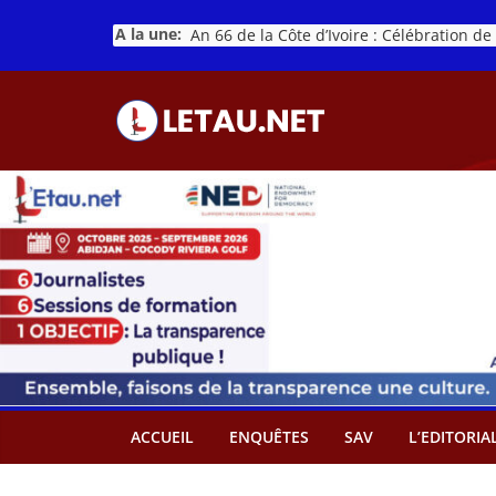
Passer
A la une:
au
contenu
ACCUEIL
ENQUÊTES
SAV
L’EDITORIA