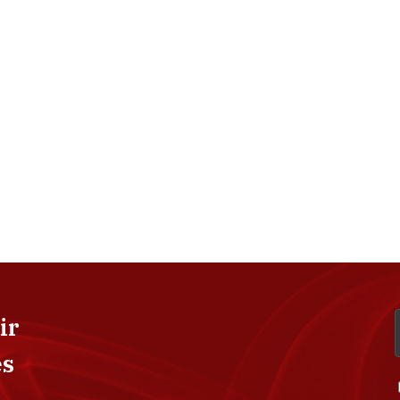
ir
es