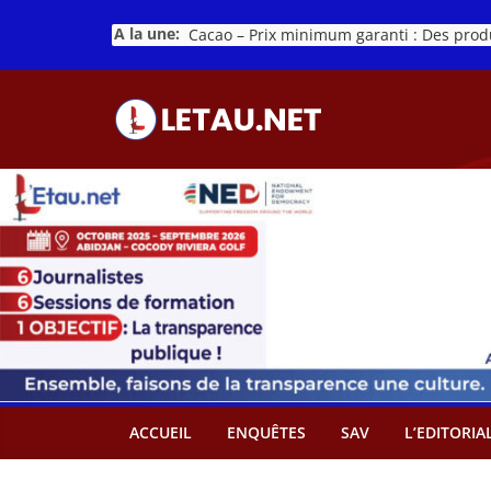
Passer
A la une:
au
contenu
ACCUEIL
ENQUÊTES
SAV
L’EDITORIA