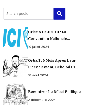
Rechercher
Crise À La JCI-CI : La
Convention Nationale
Provisoirement Suspendue
10 juillet 2024
Orbaff : 6 Mois Après Leur
Licenciement, Dekeloil CI
Propose À Ses Ex-Ouvriers Un
10 août 2024
Règlement À L’amiable !
Recentrer Le Débat Politique
2 décembre 2024