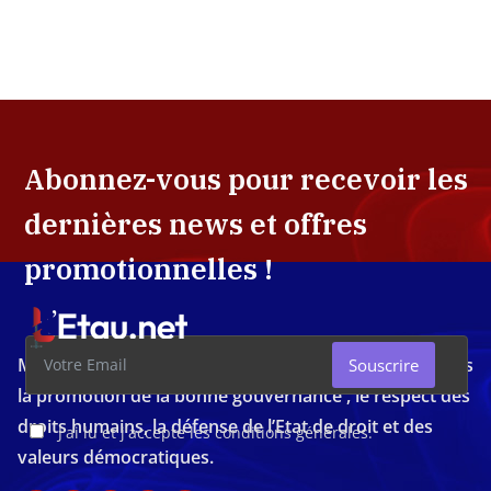
Abonnez-vous pour recevoir les
dernières news et offres
promotionnelles !
Média d'investigation ivoirien résolument engagé dans
Souscrire
la promotion de la bonne gouvernance , le respect des
droits humains, la défense de l’Etat de droit et des
J'ai lu et j'accepte les conditions générales.
valeurs démocratiques.