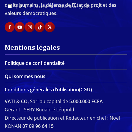
droits humains, la défense de l’Etat de droit et des
J'ai lu et j'accepte les conditions générales.
valeurs démocratiques.
Mentions légales
Politique de confidentialité
Qui sommes nous
Conditions générales d’utilisation(CGU)
VATI & CO,
Sarl au capital de
5.000.000 FCFA
Gérant : SERY Bouabré Léopold
Directeur de publication et Rédacteur en chef : Noel
KONAN
07 09 96 64 15