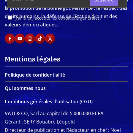
la promotion de la bonne gouvernance , le respect des
droits humains, la défense de l’Etat de droit et des
J'ai lu et j'accepte les conditions générales.
valeurs démocratiques.
Mentions légales
Politique de confidentialité
Qui sommes nous
Conditions générales d’utilisation(CGU)
VATI & CO,
Sarl au capital de
5.000.000 FCFA
Gérant : SERY Bouabré Léopold
Directeur de publication et Rédacteur en chef : Noel