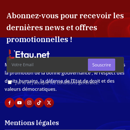
Abonnez-vous pour recevoir les
dernières news et offres
promotionnelles !
Média d'investigation ivoirien résolument engagé dans
Souscrire
la promotion de la bonne gouvernance , le respect des
droits humains, la défense de l’Etat de droit et des
J'ai lu et j'accepte les conditions générales.
valeurs démocratiques.
Mentions légales