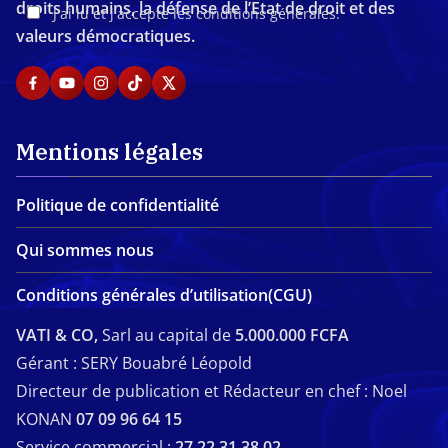
droits humains, la défense de l’Etat de droit et des
J'ai lu et j'accepte les conditions générales.
valeurs démocratiques.
Mentions légales
Politique de confidentialité
Qui sommes nous
Conditions générales d’utilisation(CGU)
VATI & CO,
Sarl au capital de
5.000.000 FCFA
Gérant : SERY Bouabré Léopold
Directeur de publication et Rédacteur en chef : Noel
KONAN
07 09 96 64 15
Service commercial :
27 22 31 38 02