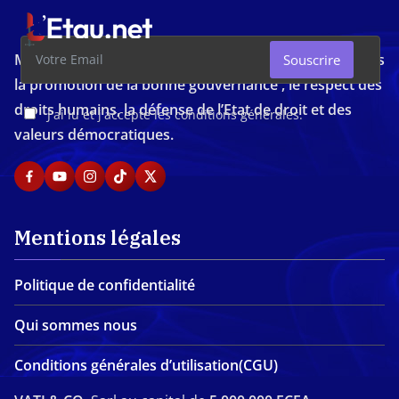
Média d'investigation ivoirien résolument engagé dans
Souscrire
la promotion de la bonne gouvernance , le respect des
droits humains, la défense de l’Etat de droit et des
J'ai lu et j'accepte les conditions générales.
valeurs démocratiques.
Mentions légales
Politique de confidentialité
Qui sommes nous
Conditions générales d’utilisation(CGU)