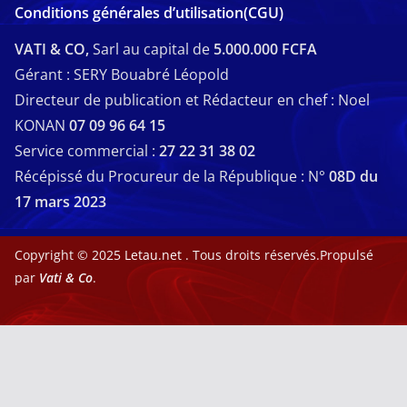
Conditions générales d’utilisation(CGU)
VATI & CO,
Sarl au capital de
5.000.000 FCFA
Gérant : SERY Bouabré Léopold
Directeur de publication et Rédacteur en chef : Noel
KONAN
07 09 96 64 15
Service commercial :
27 22 31 38 02
Récépissé du Procureur de la République : N°
08D du
17 mars 2023
Copyright © 2025
Letau.net
. Tous droits réservés.Propulsé
par
Vati & Co
.