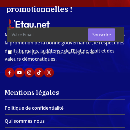
promotionnelles !
Média d'investigation ivoirien résolument engagé dans
Souscrire
la promotion de la bonne gouvernance , le respect des
droits humains, la défense de l’Etat de droit et des
J'ai lu et j'accepte les conditions générales.
valeurs démocratiques.
Mentions légales
Politique de confidentialité
Qui sommes nous