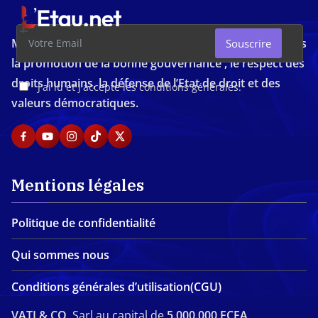
Média d'investigation ivoirien résolument engagé dans
Souscrire
la promotion de la bonne gouvernance , le respect des
droits humains, la défense de l’Etat de droit et des
J'ai lu et j'accepte les conditions générales.
valeurs démocratiques.
Mentions légales
Politique de confidentialité
Qui sommes nous
Conditions générales d’utilisation(CGU)
VATI & CO,
Sarl au capital de
5.000.000 FCFA