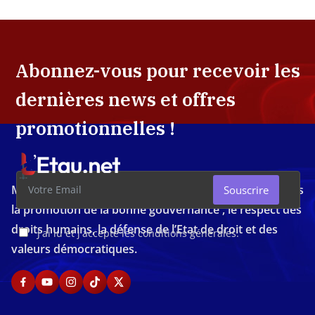
Abonnez-vous pour recevoir les
dernières news et offres
promotionnelles !
Média d'investigation ivoirien résolument engagé dans
Souscrire
la promotion de la bonne gouvernance , le respect des
droits humains, la défense de l’Etat de droit et des
J'ai lu et j'accepte les conditions générales.
valeurs démocratiques.