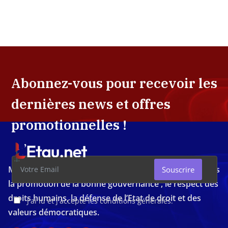
Abonnez-vous pour recevoir les
dernières news et offres
promotionnelles !
Média d'investigation ivoirien résolument engagé dans
Souscrire
la promotion de la bonne gouvernance , le respect des
droits humains, la défense de l’Etat de droit et des
J'ai lu et j'accepte les conditions générales.
valeurs démocratiques.