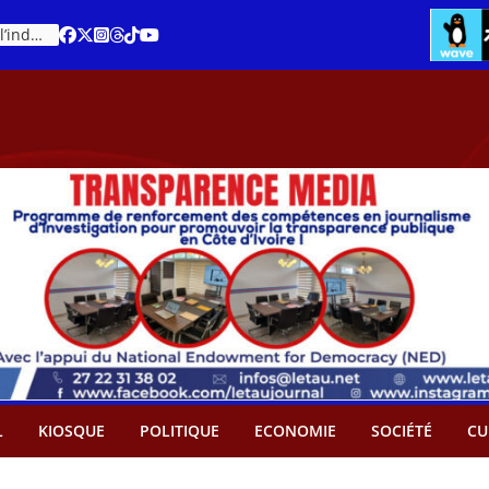
Cacao – Prix minimum garanti : Des producteurs demande son abandon
An 66 de la Côte d’Ivoire : Célébration de l’indépendance ou cérémonie d’hommage à Ouattara ?
L
KIOSQUE
POLITIQUE
ECONOMIE
SOCIÉTÉ
CU