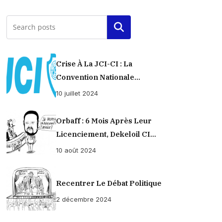
Rechercher
Crise À La JCI-CI : La
Convention Nationale
Provisoirement Suspendue
10 juillet 2024
Orbaff : 6 Mois Après Leur
Licenciement, Dekeloil CI
Propose À Ses Ex-Ouvriers Un
10 août 2024
Règlement À L’amiable !
Recentrer Le Débat Politique
2 décembre 2024