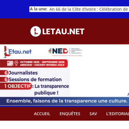
Passer
A la une:
au
contenu
ACCUEIL
ENQUÊTES
SAV
L’EDITORIA