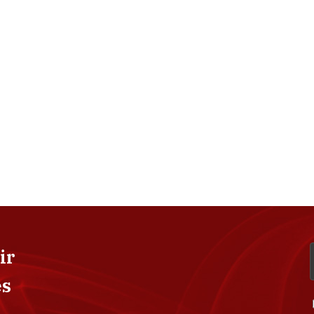
ir
es