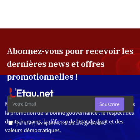
Abonnez-vous pour recevoir les
dernières news et offres
promotionnelles !
Média d'investigation ivoirien résolument engagé dans
Souscrire
la promotion de la bonne gouvernance , le respect des
droits humains, la défense de l’Etat de droit et des
J'ai lu et j'accepte les conditions générales.
valeurs démocratiques.