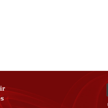
ir
es