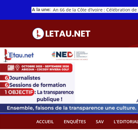
Passer
A la une:
au
contenu
ACCUEIL
ENQUÊTES
SAV
L’EDITORIA