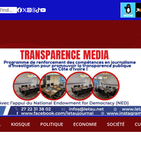
Cacao – Prix minimum garanti : Des producteurs demande son abandon
An 66 de la Côte d’Ivoire : Célébration de l’indépendance ou cérémonie d’hommage à Ouattara ?
L
KIOSQUE
POLITIQUE
ECONOMIE
SOCIÉTÉ
CU