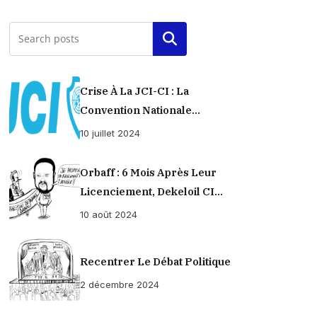
Rechercher
Crise À La JCI-CI : La
Convention Nationale
Provisoirement Suspendue
10 juillet 2024
Orbaff : 6 Mois Après Leur
Licenciement, Dekeloil CI
Propose À Ses Ex-Ouvriers Un
10 août 2024
Règlement À L’amiable !
Recentrer Le Débat Politique
2 décembre 2024