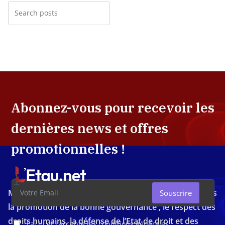
Abonnez-vous pour recevoir les
dernières news et offres
promotionnelles !
Média d'investigation ivoirien résolument engagé dans
Souscrire
la promotion de la bonne gouvernance , le respect des
droits humains, la défense de l’Etat de droit et des
J'ai lu et j'accepte les conditions générales.