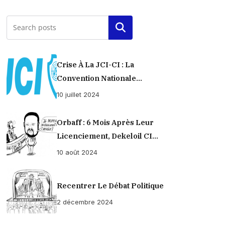
Rechercher
Crise À La JCI-CI : La
Convention Nationale
Provisoirement Suspendue
10 juillet 2024
Orbaff : 6 Mois Après Leur
Licenciement, Dekeloil CI
Propose À Ses Ex-Ouvriers Un
10 août 2024
Règlement À L’amiable !
Recentrer Le Débat Politique
2 décembre 2024