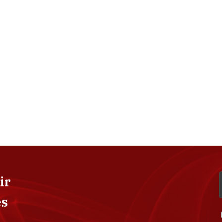
ir
es