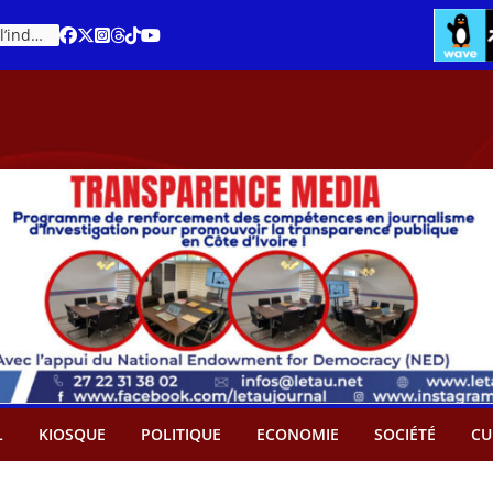
Cacao – Prix minimum garanti : Des producteurs demande son abandon
An 66 de la Côte d’Ivoire : Célébration de l’indépendance ou cérémonie d’hommage à Ouattara ?
L
KIOSQUE
POLITIQUE
ECONOMIE
SOCIÉTÉ
CU