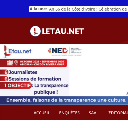
Passer
A la une:
au
contenu
ACCUEIL
ENQUÊTES
SAV
L’EDITORIA