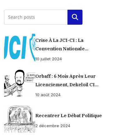
Rechercher
Crise À La JCI-CI : La
Convention Nationale
Provisoirement Suspendue
10 juillet 2024
Orbaff : 6 Mois Après Leur
Licenciement, Dekeloil CI
Propose À Ses Ex-Ouvriers Un
10 août 2024
Règlement À L’amiable !
Recentrer Le Débat Politique
2 décembre 2024