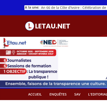
Passer
A la une:
au
contenu
ACCUEIL
ENQUÊTES
SAV
L’EDITORIA