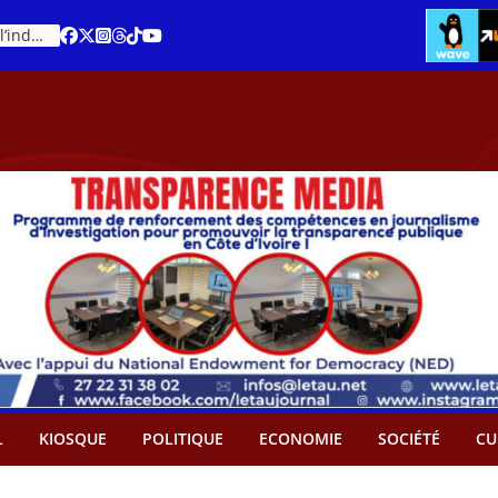
Cacao – Prix minimum garanti : Des producteurs demande son abandon
An 66 de la Côte d’Ivoire : Célébration de l’indépendance ou cérémonie d’hommage à Ouattara ?
L
KIOSQUE
POLITIQUE
ECONOMIE
SOCIÉTÉ
CU