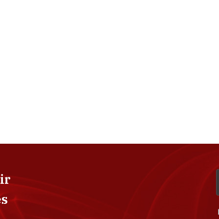
ir
es