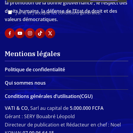
la promotion de la bonne gouvernance , le respect des
droits humains, la défense de l’Etat de droit et des
J'ai lu et j'accepte les conditions générales.
valeurs démocratiques.
Mentions légales
Politique de confidentialité
Qui sommes nous
Conditions générales d’utilisation(CGU)
VATI & CO,
Sarl au capital de
5.000.000 FCFA
Gérant : SERY Bouabré Léopold
Directeur de publication et Rédacteur en chef : Noel