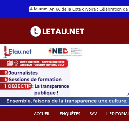
Passer
A la une:
au
contenu
ACCUEIL
ENQUÊTES
SAV
L’EDITORIA