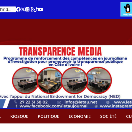
Cacao – Prix minimum garanti : Des producteurs demande son abandon
An 66 de la Côte d’Ivoire : Célébration de l’indépendance ou cérémonie d’hommage à Ouattara ?
L
KIOSQUE
POLITIQUE
ECONOMIE
SOCIÉTÉ
CU