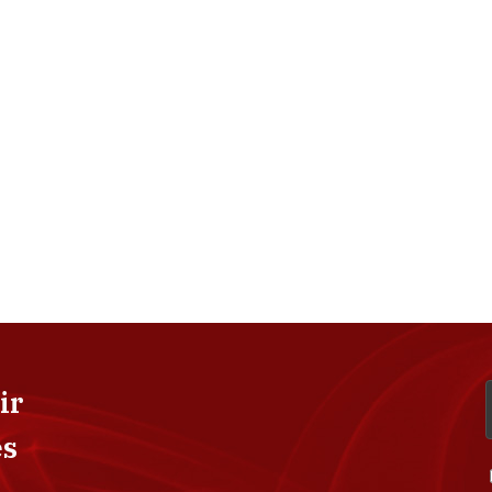
ir
es