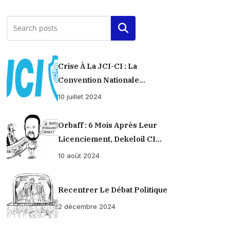
Rechercher
Crise À La JCI-CI : La
Convention Nationale
Provisoirement Suspendue
10 juillet 2024
Orbaff : 6 Mois Après Leur
Licenciement, Dekeloil CI
Propose À Ses Ex-Ouvriers Un
10 août 2024
Règlement À L’amiable !
Recentrer Le Débat Politique
2 décembre 2024