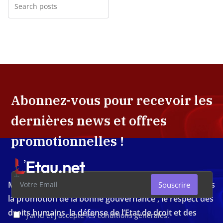
Abonnez-vous pour recevoir les
dernières news et offres
promotionnelles !
Média d'investigation ivoirien résolument engagé dans
Souscrire
la promotion de la bonne gouvernance , le respect des
droits humains, la défense de l’Etat de droit et des
J'ai lu et j'accepte les conditions générales.