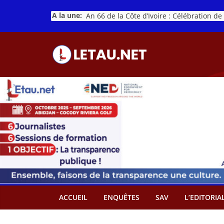
Passer
A la une:
au
contenu
ACCUEIL
ENQUÊTES
SAV
L’EDITORIA