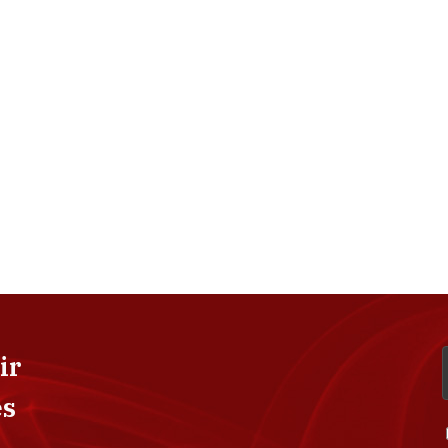
ir
es