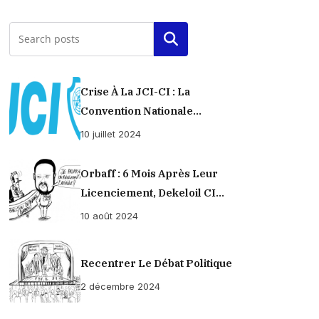
Rechercher
Crise À La JCI-CI : La
Convention Nationale
Provisoirement Suspendue
10 juillet 2024
Orbaff : 6 Mois Après Leur
Licenciement, Dekeloil CI
Propose À Ses Ex-Ouvriers Un
10 août 2024
Règlement À L’amiable !
Recentrer Le Débat Politique
2 décembre 2024