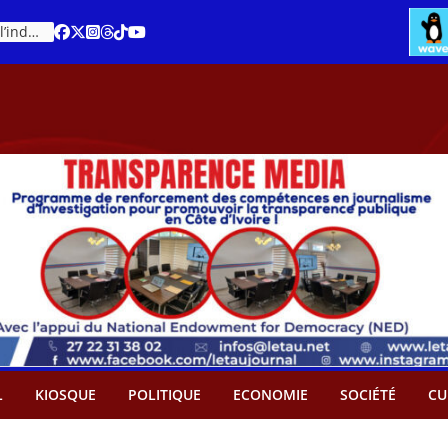
Cacao – Prix minimum garanti : Des producteurs demande son abandon
An 66 de la Côte d’Ivoire : Célébration de l’indépendance ou cérémonie d’hommage à Ouattara ?
L
KIOSQUE
POLITIQUE
ECONOMIE
SOCIÉTÉ
CU