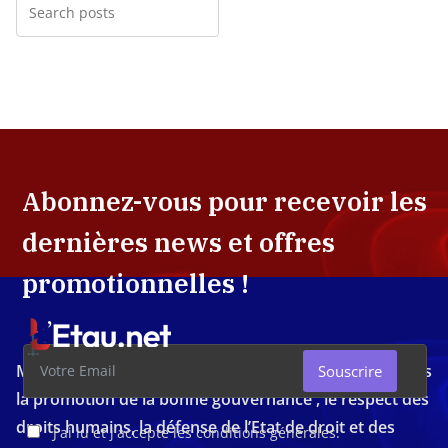
Abonnez-vous pour recevoir les
dernières news et offres
promotionnelles !
Média d'investigation ivoirien résolument engagé dans
Souscrire
la promotion de la bonne gouvernance , le respect des
droits humains, la défense de l’Etat de droit et des
J'ai lu et j'accepte les conditions générales.