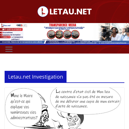
Passer
au
contenu
Letau.net Investigation