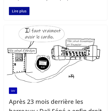
Lire plus
SAV
Après 23 mois derrière les
barreaux : Dali Séné a enfin droit