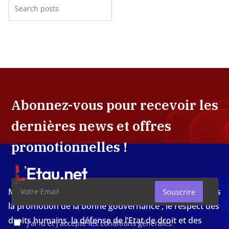
Abonnez-vous pour recevoir les
dernières news et offres
promotionnelles !
Média d'investigation ivoirien résolument engagé dans
Souscrire
la promotion de la bonne gouvernance , le respect des
droits humains, la défense de l’Etat de droit et des
J'ai lu et j'accepte les conditions générales.