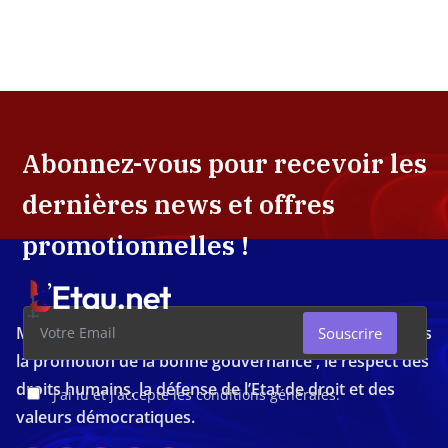
Abonnez-vous pour recevoir les
dernières news et offres
promotionnelles !
Média d'investigation ivoirien résolument engagé dans
Souscrire
la promotion de la bonne gouvernance , le respect des
droits humains, la défense de l’Etat de droit et des
J'ai lu et j'accepte les conditions générales.
valeurs démocratiques.