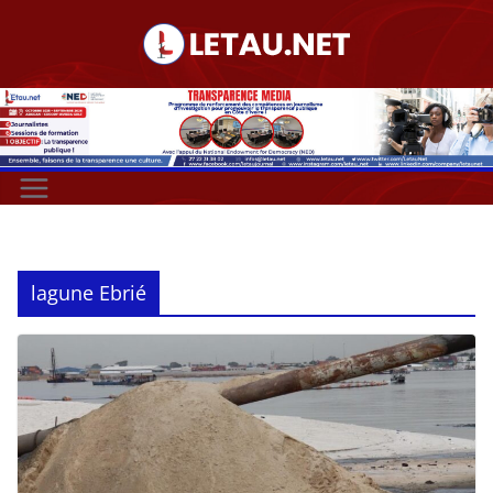
Passer
au
contenu
lagune Ebrié