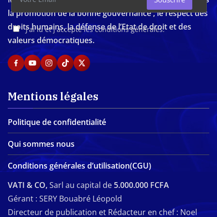
la promotion de la bonne gouvernance , le respect des
droits humains, la défense de l’Etat de droit et des
J'ai lu et j'accepte les conditions générales.
valeurs démocratiques.
Mentions légales
Politique de confidentialité
Qui sommes nous
Conditions générales d’utilisation(CGU)
VATI & CO,
Sarl au capital de
5.000.000 FCFA
Gérant : SERY Bouabré Léopold
Directeur de publication et Rédacteur en chef : Noel