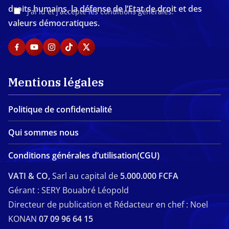
droits humains, la défense de l’Etat de droit et des
J'ai lu et j'accepte les conditions générales.
valeurs démocratiques.
Mentions légales
Politique de confidentialité
Qui sommes nous
Conditions générales d’utilisation(CGU)
VATI & CO,
Sarl au capital de
5.000.000 FCFA
Gérant : SERY Bouabré Léopold
Directeur de publication et Rédacteur en chef : Noel
KONAN
07 09 96 64 15