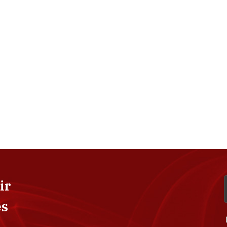
ir
es