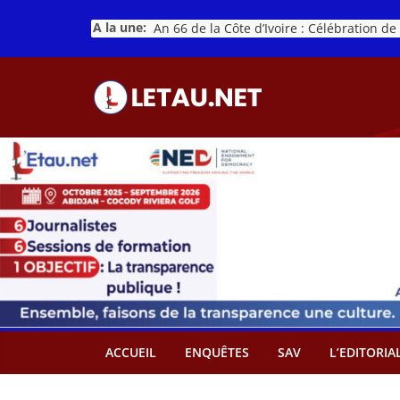
Passer
A la une:
au
contenu
ACCUEIL
ENQUÊTES
SAV
L’EDITORIA