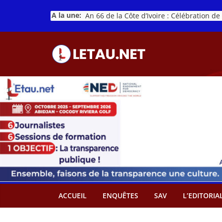
Passer
A la une:
au
contenu
ACCUEIL
ENQUÊTES
SAV
L’EDITORIA