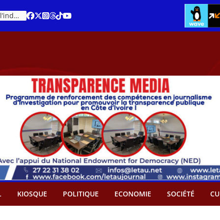
Cacao – Prix minimum garanti : Des producteurs demande son abandon
An 66 de la Côte d’Ivoire : Célébration de l’indépendance ou cérémonie d’hommage à Ouattara ?
L
KIOSQUE
POLITIQUE
ECONOMIE
SOCIÉTÉ
CU