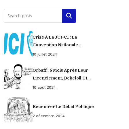
Rechercher
Crise À La JCI-CI : La
Convention Nationale
Provisoirement Suspendue
10 juillet 2024
Orbaff : 6 Mois Après Leur
Licenciement, Dekeloil CI
Propose À Ses Ex-Ouvriers Un
10 août 2024
Règlement À L’amiable !
Recentrer Le Débat Politique
2 décembre 2024