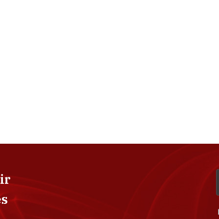
ir
es