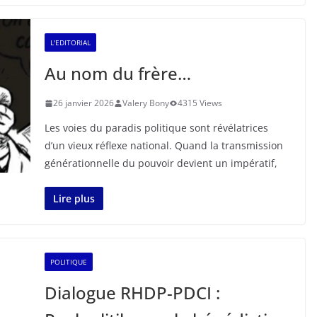
L'EDITORIAL
Au nom du frère…
26 janvier 2026
Valery Bony
4315 Views
Les voies du paradis politique sont révélatrices
d’un vieux réflexe national. Quand la transmission
générationnelle du pouvoir devient un impératif,
Lire plus
POLITIQUE
Dialogue RHDP-PDCI :