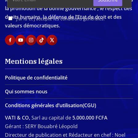
la promotion de la bonne gouvernance , le respect des
droits humains, la défense de l’Etat de droit et des
J'ai lu et j'accepte les conditions générales.
valeurs démocratiques.
Mentions légales
Politique de confidentialité
Qui sommes nous
Conditions générales d’utilisation(CGU)
VATI & CO,
Sarl au capital de
5.000.000 FCFA
Gérant : SERY Bouabré Léopold
Directeur de publication et Rédacteur en chef : Noel