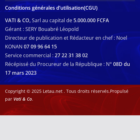
Conditions générales d’utilisation(CGU)
VATI & CO,
Sarl au capital de
5.000.000 FCFA
Gérant : SERY Bouabré Léopold
Directeur de publication et Rédacteur en chef : Noel
KONAN
07 09 96 64 15
Service commercial :
27 22 31 38 02
Récépissé du Procureur de la République : N°
08D du
17 mars 2023
Copyright © 2025
Letau.net
. Tous droits réservés.Propulsé
par
Vati & Co
.