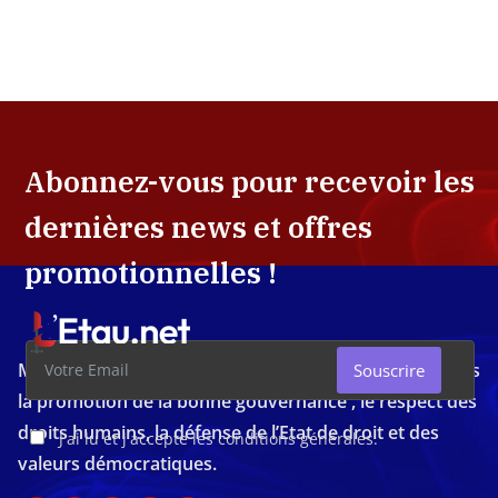
Abonnez-vous pour recevoir les
dernières news et offres
promotionnelles !
Média d'investigation ivoirien résolument engagé dans
Souscrire
la promotion de la bonne gouvernance , le respect des
droits humains, la défense de l’Etat de droit et des
J'ai lu et j'accepte les conditions générales.
valeurs démocratiques.