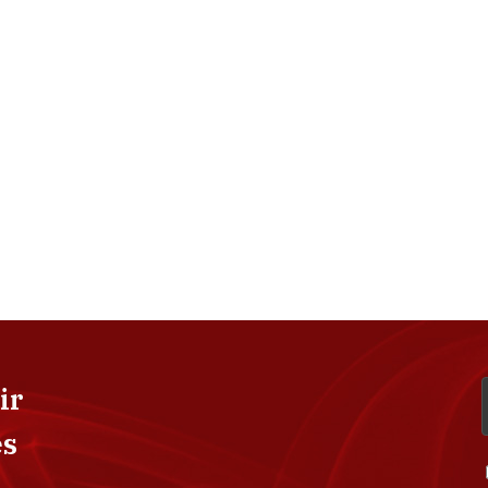
ir
es