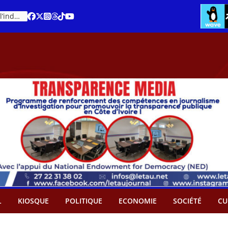
Cacao – Prix minimum garanti : Des producteurs demande son abandon
An 66 de la Côte d’Ivoire : Célébration de l’indépendance ou cérémonie d’hommage à Ouattara ?
L
KIOSQUE
POLITIQUE
ECONOMIE
SOCIÉTÉ
CU