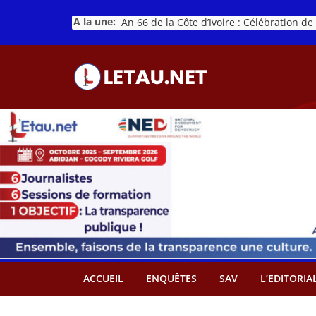
Passer
A la une:
au
contenu
ACCUEIL
ENQUÊTES
SAV
L’EDITORIA