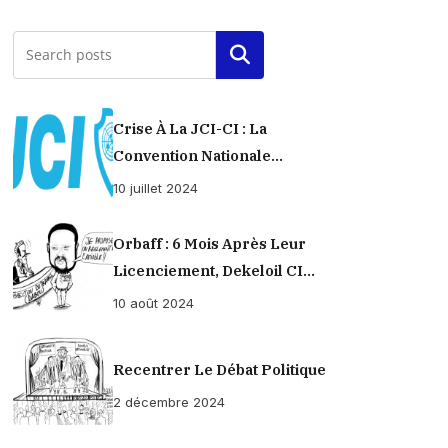
Rechercher
Crise À La JCI-CI : La
Convention Nationale
Provisoirement Suspendue
10 juillet 2024
Orbaff : 6 Mois Après Leur
Licenciement, Dekeloil CI
Propose À Ses Ex-Ouvriers Un
10 août 2024
Règlement À L’amiable !
Recentrer Le Débat Politique
2 décembre 2024