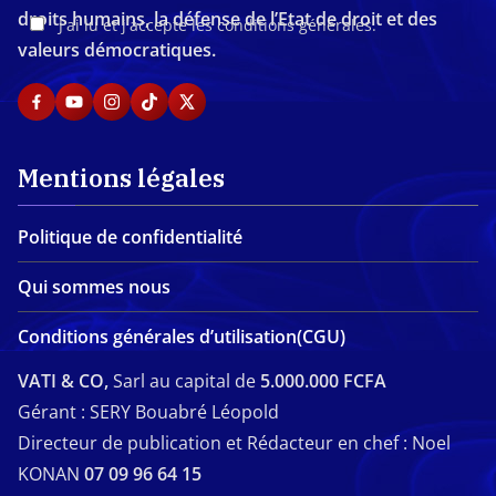
droits humains, la défense de l’Etat de droit et des
J'ai lu et j'accepte les conditions générales.
valeurs démocratiques.
Mentions légales
Politique de confidentialité
Qui sommes nous
Conditions générales d’utilisation(CGU)
VATI & CO,
Sarl au capital de
5.000.000 FCFA
Gérant : SERY Bouabré Léopold
Directeur de publication et Rédacteur en chef : Noel
KONAN
07 09 96 64 15