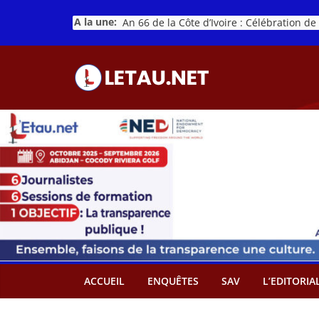
Passer
A la une:
au
contenu
ACCUEIL
ENQUÊTES
SAV
L’EDITORIA