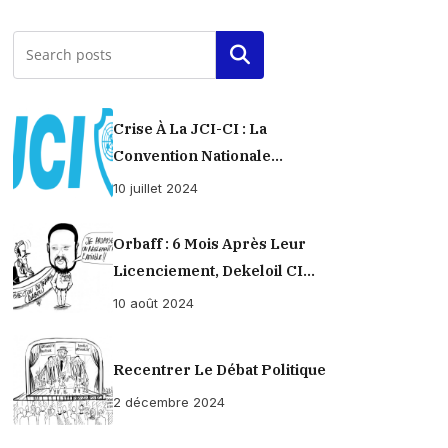
Rechercher
Crise À La JCI-CI : La
Convention Nationale
Provisoirement Suspendue
10 juillet 2024
Orbaff : 6 Mois Après Leur
Licenciement, Dekeloil CI
Propose À Ses Ex-Ouvriers Un
10 août 2024
Règlement À L’amiable !
Recentrer Le Débat Politique
2 décembre 2024