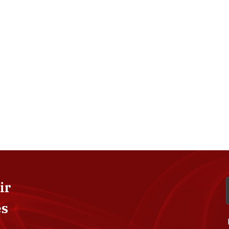
ir
es