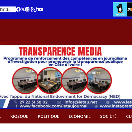
Cacao – Prix minimum garanti : Des producteurs demande son abandon
An 66 de la Côte d’Ivoire : Célébration de l’indépendance ou cérémonie d’hommage à Ouattara ?
L
KIOSQUE
POLITIQUE
ECONOMIE
SOCIÉTÉ
CU