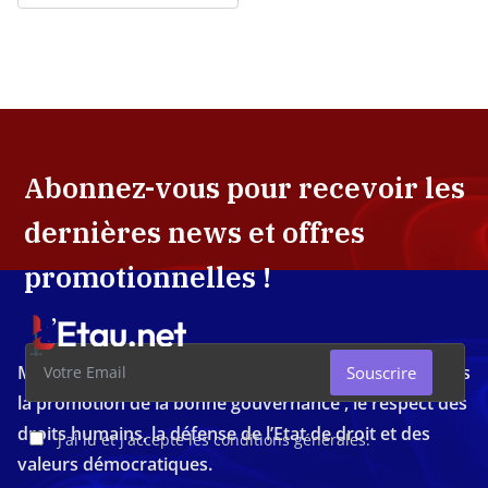
Abonnez-vous pour recevoir les
dernières news et offres
promotionnelles !
Média d'investigation ivoirien résolument engagé dans
Souscrire
la promotion de la bonne gouvernance , le respect des
droits humains, la défense de l’Etat de droit et des
J'ai lu et j'accepte les conditions générales.
valeurs démocratiques.