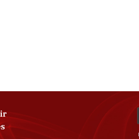
ir
es