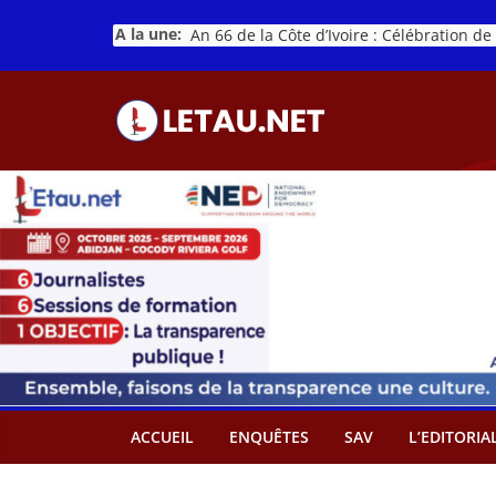
Passer
A la une:
au
contenu
ACCUEIL
ENQUÊTES
SAV
L’EDITORIA