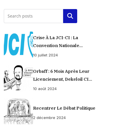
Rechercher
Crise À La JCI-CI : La
Convention Nationale
Provisoirement Suspendue
10 juillet 2024
Orbaff : 6 Mois Après Leur
Licenciement, Dekeloil CI
Propose À Ses Ex-Ouvriers Un
10 août 2024
Règlement À L’amiable !
Recentrer Le Débat Politique
2 décembre 2024