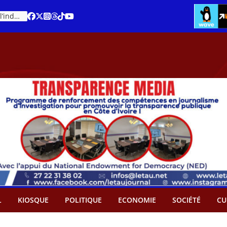
Cacao – Prix minimum garanti : Des producteurs demande son abandon
An 66 de la Côte d’Ivoire : Célébration de l’indépendance ou cérémonie d’hommage à Ouattara ?
L
KIOSQUE
POLITIQUE
ECONOMIE
SOCIÉTÉ
CU