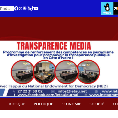
Cacao – Prix minimum garanti : Des producteurs demande son abandon
An 66 de la Côte d’Ivoire : Célébration de l’indépendance ou cérémonie d’hommage à Ouattara ?
L
KIOSQUE
POLITIQUE
ECONOMIE
SOCIÉTÉ
CU