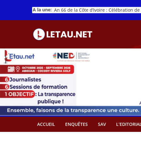
Passer
A la une:
au
contenu
ACCUEIL
ENQUÊTES
SAV
L’EDITORIA