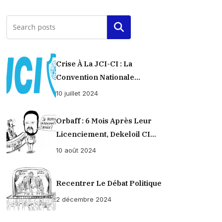
Rechercher
Crise À La JCI-CI : La
Convention Nationale
Provisoirement Suspendue
10 juillet 2024
Orbaff : 6 Mois Après Leur
Licenciement, Dekeloil CI
Propose À Ses Ex-Ouvriers Un
10 août 2024
Règlement À L’amiable !
Recentrer Le Débat Politique
2 décembre 2024