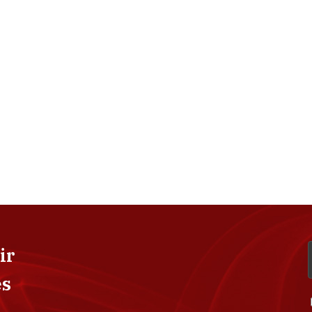
ir
es