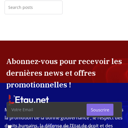
Abonnez-vous pour recevoir les
dernières news et offres
promotionnelles !
Média d'investigation ivoirien résolument engagé dans
Souscrire
la promotion de la bonne gouvernance , le respect des
droits humains, la défense de l’Etat de droit et des
J'ai lu et j'accepte les conditions générales.