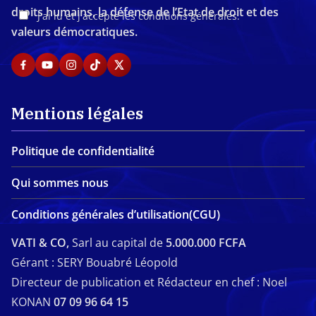
droits humains, la défense de l’Etat de droit et des
J'ai lu et j'accepte les conditions générales.
valeurs démocratiques.
Mentions légales
Politique de confidentialité
Qui sommes nous
Conditions générales d’utilisation(CGU)
VATI & CO,
Sarl au capital de
5.000.000 FCFA
Gérant : SERY Bouabré Léopold
Directeur de publication et Rédacteur en chef : Noel
KONAN
07 09 96 64 15